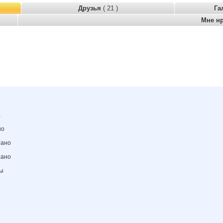
Друзья
( 21 )
Га
Мне н
а
но
зано
зано
ны