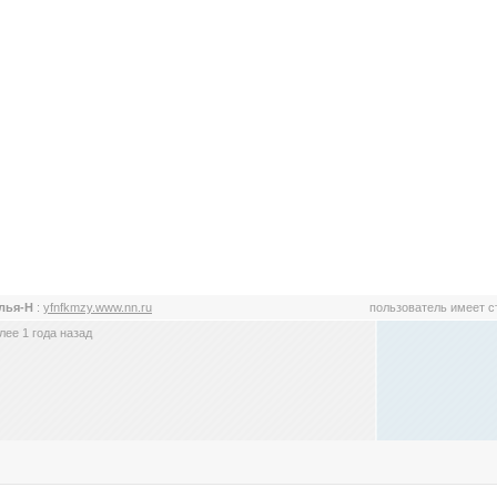
лья-Н
:
yfnfkmzy.www.nn.ru
пользователь имеет 
ее 1 года назад