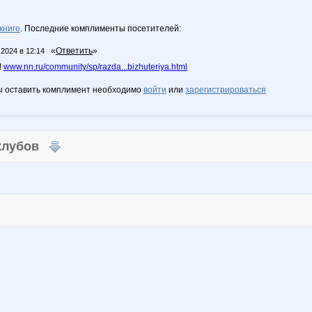
книге
. Последние комплименты посетителей:
«
Ответить
»
.2024 в 12:14
!
www.nn.ru/community/sp/razda...bizhuteriya.html
ы оставить комплимент необходимо
войти
или
зарегистрироваться
 клубов