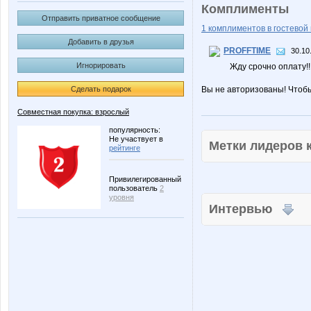
Комплименты
Отправить приватное сообщение
1 комплиментов в гостевой 
Добавить в друзья
PROFFTIME
30.10
Игнорировать
Жду срочно оплату!!
Сделать подарок
Вы не авторизованы! Чтоб
Совместная покупка: взрослый
популярность:
Не участвует в
Метки лидеров
рейтинге
Привилегированный
пользователь
2
уровня
Интервью