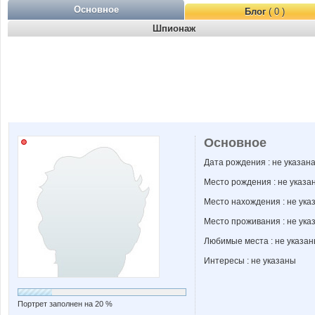
Основное
Блог
( 0 )
Шпионаж
Основное
Дата рождения : не указан
Место рождения : не указа
Место нахождения : не ука
Место проживания : не ука
Любимые места : не указа
Интересы : не указаны
Портрет заполнен на 20 %